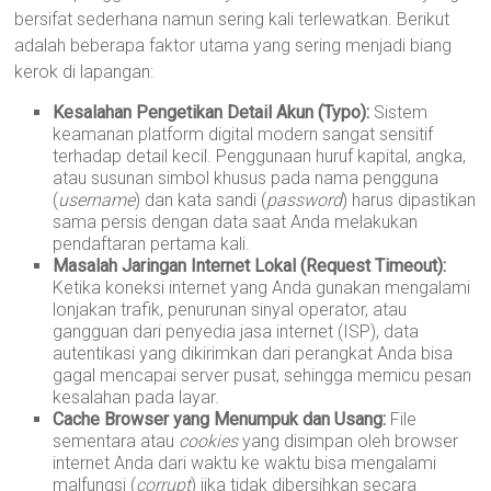
bersifat sederhana namun sering kali terlewatkan. Berikut
adalah beberapa faktor utama yang sering menjadi biang
kerok di lapangan:
Kesalahan Pengetikan Detail Akun (Typo):
Sistem
keamanan platform digital modern sangat sensitif
terhadap detail kecil. Penggunaan huruf kapital, angka,
atau susunan simbol khusus pada nama pengguna
(
username
) dan kata sandi (
password
) harus dipastikan
sama persis dengan data saat Anda melakukan
pendaftaran pertama kali.
Masalah Jaringan Internet Lokal (Request Timeout):
Ketika koneksi internet yang Anda gunakan mengalami
lonjakan trafik, penurunan sinyal operator, atau
gangguan dari penyedia jasa internet (ISP), data
autentikasi yang dikirimkan dari perangkat Anda bisa
gagal mencapai server pusat, sehingga memicu pesan
kesalahan pada layar.
Cache Browser yang Menumpuk dan Usang:
File
sementara atau
cookies
yang disimpan oleh browser
internet Anda dari waktu ke waktu bisa mengalami
malfungsi (
corrupt
) jika tidak dibersihkan secara