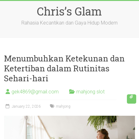
Skip
Chris’s Glam
to
content
Rahasia Kecantikan dan Gaya Hidup Modern
Menumbuhkan Ketekunan dan
Ketertiban dalam Rutinitas
Sehari-hari
gek4869@gmail.com
mahjong slot
January 22, 2026
mahjong