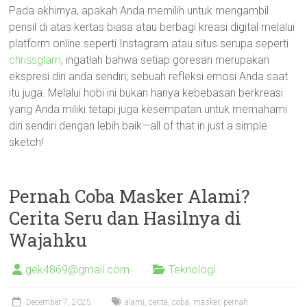
Pada akhirnya, apakah Anda memilih untuk mengambil
pensil di atas kertas biasa atau berbagi kreasi digital melalui
platform online seperti Instagram atau situs serupa seperti
chrissglam
, ingatlah bahwa setiap goresan merupakan
ekspresi diri anda sendiri; sebuah refleksi emosi Anda saat
itu juga. Melalui hobi ini bukan hanya kebebasan berkreasi
yang Anda miliki tetapi juga kesempatan untuk memahami
diri sendiri dengan lebih baik—all of that in just a simple
sketch!
Pernah Coba Masker Alami?
Cerita Seru dan Hasilnya di
Wajahku
gek4869@gmail.com
Teknologi
December 7, 2025
alami
,
cerita
,
coba
,
masker
,
pernah