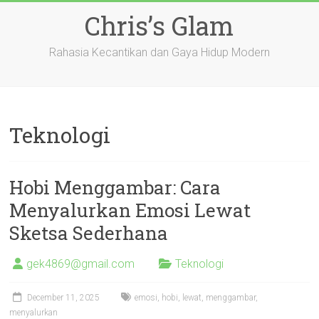
Skip
Chris’s Glam
to
content
Rahasia Kecantikan dan Gaya Hidup Modern
Teknologi
Hobi Menggambar: Cara
Menyalurkan Emosi Lewat
Sketsa Sederhana
gek4869@gmail.com
Teknologi
December 11, 2025
emosi
,
hobi
,
lewat
,
menggambar
,
menyalurkan