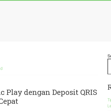
S
ed
c Play dengan Deposit QRIS
Cepat
T
L