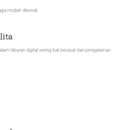
ga mudah dikenali.
lita
lam hiburan digital sering kali berasal dari pengalaman