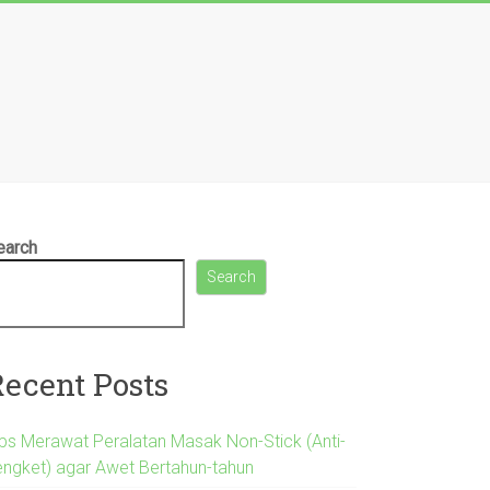
earch
Search
Recent Posts
ips Merawat Peralatan Masak Non-Stick (Anti-
engket) agar Awet Bertahun-tahun