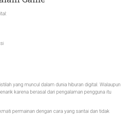
tal:
si
istilah yang muncul dalam dunia hiburan digital. Walaupun
tap menarik karena berasal dari pengalaman pengguna itu
mati permainan dengan cara yang santai dan tidak