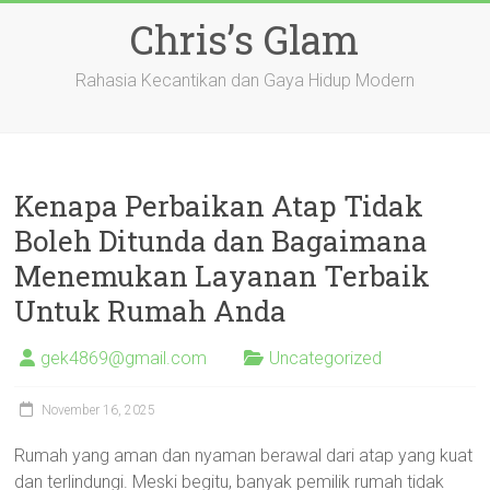
Skip
Chris’s Glam
to
content
Rahasia Kecantikan dan Gaya Hidup Modern
Kenapa Perbaikan Atap Tidak
Boleh Ditunda dan Bagaimana
Menemukan Layanan Terbaik
Untuk Rumah Anda
gek4869@gmail.com
Uncategorized
November 16, 2025
Rumah yang aman dan nyaman berawal dari atap yang kuat
dan terlindungi. Meski begitu, banyak pemilik rumah tidak