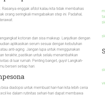
it. Rasanya enggak afdol kalau kita tidak membahas
m
ak orang seringkali mengabaikan step ini. Padahal,
t
 terawat.
sl
s
mengangkat kotoran dan sisa makeup. Lanjutkan dengan
mudian aplikasikan serum sesuai dengan kebutuhan
ng, atau anti-aging. Jangan lupa untuk menggunakan
Dan terakhir, pastikan untuk selalu menambahkan
ivitas di luar rumah. Penting banget, guys! Langkah-
mu berseri setiap hari.
sl
empesona
v
g bisa diadopsi untuk membuat hari-hari kita lebih ceria
ecil ke dalam rutinitas sehari-hari dapat membawa