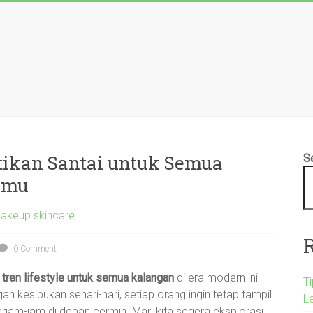
ntikan Santai untuk Semua
S
pmu
akeup skincare
0 Comment
 tren lifestyle untuk semua kalangan
di era modern ini
T
gah kesibukan sehari-hari, setiap orang ingin tetap tampil
L
am-jam di depan cermin. Mari kita segera eksplorasi