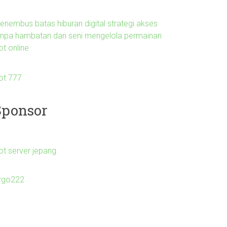
enembus batas hiburan digital strategi akses
anpa hambatan dan seni mengelola permainan
ot online
lot 777
Sponsor
ot server jepang
irgo222