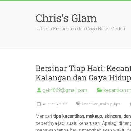
Skip
to
Chris’s Glam
content
Rahasia Kecantikan dan Gaya Hidup Modern
Bersinar Tiap Hari: Keca
Kalangan dan Gaya Hidu
gek4869@gmail.com
kecantikan m
August 3, 2025
kecantikan
,
makeup
,
tips
Mencari
tips kecantikan, makeup, skincare, dan
sepertinya jadi suatu keharusan. Apalagi di ten
menawan tanpa harus menghabiskan waktu berj