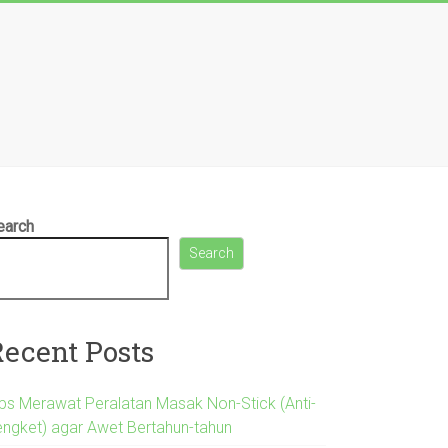
earch
Search
Recent Posts
ips Merawat Peralatan Masak Non-Stick (Anti-
engket) agar Awet Bertahun-tahun