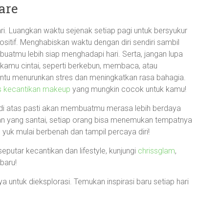
are
ari. Luangkan waktu sejenak setiap pagi untuk bersyukur
itif. Menghabiskan waktu dengan diri sendiri sambil
uatmu lebih siap menghadapi hari. Serta, jangan lupa
 kamu cintai, seperti berkebun, membaca, atau
antu menurunkan stres dan meningkatkan rasa bahagia.
ps kecantikan makeup
yang mungkin cocok untuk kamu!
 di atas pasti akan membuatmu merasa lebih berdaya
kan yang santai, setiap orang bisa menemukan tempatnya
, yuk mulai berbenah dan tampil percaya diri!
eputar kecantikan dan lifestyle, kunjungi
chrissglam
,
baru!
 untuk dieksplorasi. Temukan inspirasi baru setiap hari