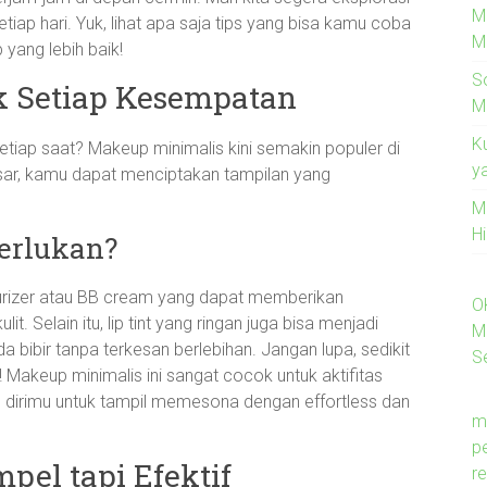
M
tiap hari. Yuk, lihat apa saja tips yang bisa kamu coba
M
yang lebih baik!
S
k Setiap Kesempatan
M
K
etiap saat? Makeup minimalis kini semakin populer di
y
sar, kamu dapat menciptakan tampilan yang
M
H
erlukan?
isturizer atau BB cream yang dapat memberikan
O
. Selain itu, lip tint yang ringan juga bisa menjadi
M
 bibir tanpa terkesan berlebihan. Jangan lupa, sedikit
Se
! Makeup minimalis ini sangat cocok untuk aktifitas
kan dirimu untuk tampil memesona dengan effortless dan
m
p
pel tapi Efektif
re