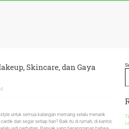
Makeup, Skincare, dan Gaya
S
ed
ifestyle untuk semua kalangan memang selalu menarik
T
cantik dan segar setiap hari? Baik itu di rumah, di kantor,
L
selalu jadi perhatian. Banyak yang beranggapan bahwa