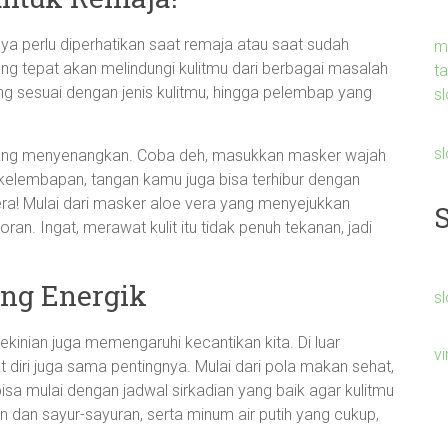
ya perlu diperhatikan saat remaja atau saat sudah
m
ng tepat akan melindungi kulitmu dari berbagai masalah
t
ng sesuai dengan jenis kulitmu, hingga pelembap yang
sl
s
as yang menyenangkan. Coba deh, masukkan masker wajah
kelembapan, tangan kamu juga bisa terhibur dengan
a! Mulai dari masker aloe vera yang menyejukkan
n. Ingat, merawat kulit itu tidak penuh tekanan, jadi
ng Energik
sl
ekinian juga memengaruhi kecantikan kita. Di luar
v
diri juga sama pentingnya. Mulai dari pola makan sehat,
bisa mulai dengan jadwal sirkadian yang baik agar kulitmu
 dan sayur-sayuran, serta minum air putih yang cukup,