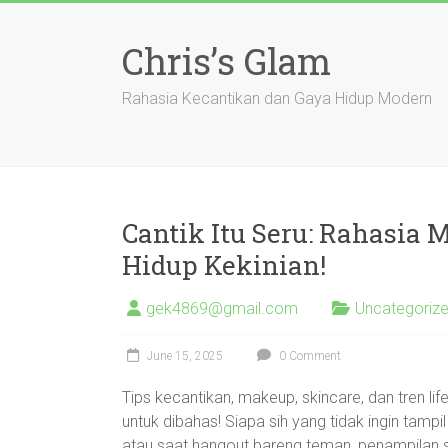
Skip
to
Chris’s Glam
content
Rahasia Kecantikan dan Gaya Hidup Modern
Cantik Itu Seru: Rahasia 
Hidup Kekinian!
gek4869@gmail.com
Uncategoriz
June 15, 2025
0 Comment
Tips kecantikan, makeup, skincare, dan tren l
untuk dibahas! Siapa sih yang tidak ingin tampil 
atau saat hangout bareng teman, penampilan 