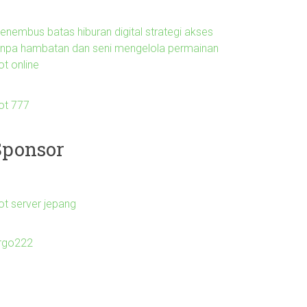
enembus batas hiburan digital strategi akses
anpa hambatan dan seni mengelola permainan
ot online
lot 777
Sponsor
ot server jepang
irgo222