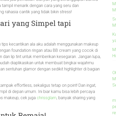
M
ita tampil menarik dengan cara yang seru dan
M
g rahasia cantik yang tidak bikin stress!
S
ari yang Simpel tapi
M
K
y
atu tips kecantikan ala aku adalah menggunakan makeup
M
 dengan foundation ringan atau BB cream yang cocok di
H
on dan lip tint untuk memberikan kesegaran. Jangan lupa,
 mudah diaplikasikan untuk membuat bingkai wajahmu
an sentuhan glamor dengan sedikit highlighter di bagian
O
M
Se
ampak effortless, sekaligus tetap on point! Dan ingat,
pil di depan umum. Ini biar kamu bisa lebih percaya
tips makeup, cek juga
chrissglam
, banyak sharing yang
m
p
re
untuk Remaja!