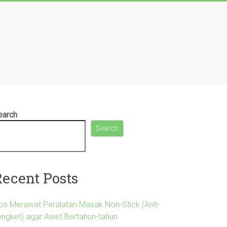
earch
Search
Recent Posts
ips Merawat Peralatan Masak Non-Stick (Anti-
engket) agar Awet Bertahun-tahun