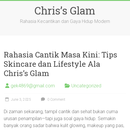
Skip
Chris’s Glam
to
content
Rahasia Kecantikan dan Gaya Hidup Modern
Rahasia Cantik Masa Kini: Tips
Skincare dan Lifestyle Ala
Chris’s Glam
gek4869@gmail.com
Uncategorized
June 3, 2025
0 Comment
Di zaman sekarang, tampil cantik dan sehat bukan cuma
urusan penampilan—tapi juga soal gaya hidup. Semakin
banyak orang sadar bahwa kulit glowing, makeup yang pas,