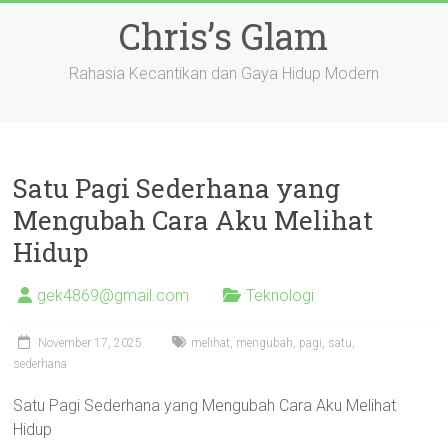
Skip
Chris’s Glam
to
content
Rahasia Kecantikan dan Gaya Hidup Modern
Satu Pagi Sederhana yang
Mengubah Cara Aku Melihat
Hidup
gek4869@gmail.com
Teknologi
November 17, 2025
melihat
,
mengubah
,
pagi
,
satu
,
sederhana
Satu Pagi Sederhana yang Mengubah Cara Aku Melihat
Hidup