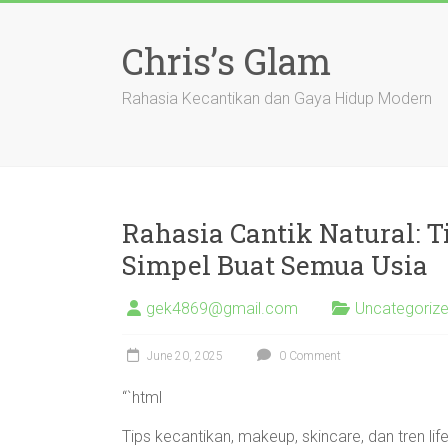
Skip
to
Chris’s Glam
content
Rahasia Kecantikan dan Gaya Hidup Modern
Rahasia Cantik Natural: 
Simpel Buat Semua Usia
gek4869@gmail.com
Uncategoriz
June 20, 2025
0 Comment
“`html
Tips kecantikan, makeup, skincare, dan tren l