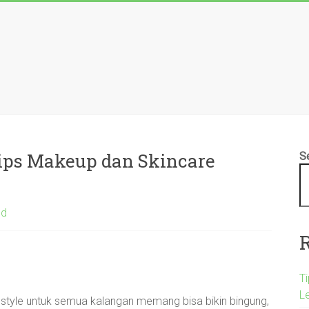
Tips Makeup dan Skincare
S
ed
T
L
ifestyle untuk semua kalangan memang bisa bikin bingung,