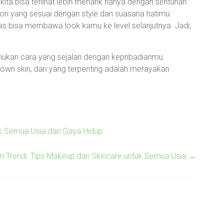
ita bisa terlihat lebih menarik hanya dengan sentuhan
sori yang sesuai dengan style dan suasana hatimu.
s bisa membawa look kamu ke level selanjutnya. Jadi,
mukan cara yang sejalan dengan kepribadianmu.
 own skin, dan yang terpenting adalah merayakan
uk Semua Usia dan Gaya Hidup
an Trendi: Tips Makeup dan Skincare untuk Semua Usia
→