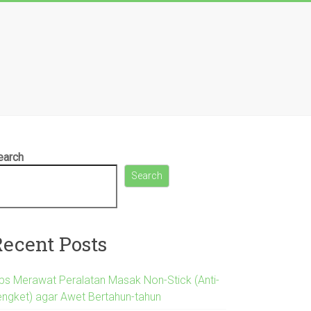
earch
Search
Recent Posts
ips Merawat Peralatan Masak Non-Stick (Anti-
engket) agar Awet Bertahun-tahun