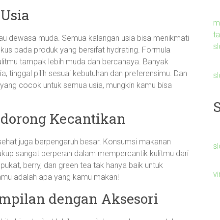
 Usia
m
t
 atau dewasa muda. Semua kalangan usia bisa menikmati
sl
us pada produk yang bersifat hydrating. Formula
ulitmu tampak lebih muda dan bercahaya. Banyak
, tinggal pilih sesuai kebutuhan dan preferensimu. Dan
s
eup yang cocok untuk semua usia, mungkin kamu bisa
ndorong Kecantikan
 sehat juga berpengaruh besar. Konsumsi makanan
sl
g cukup sangat berperan dalam mempercantik kulitmu dari
ukat, berry, dan green tea tak hanya baik untuk
v
, kamu adalah apa yang kamu makan!
pilan dengan Aksesori