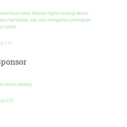
enembus batas hiburan digital strategi akses
anpa hambatan dan seni mengelola permainan
ot online
lot 777
Sponsor
ot server jepang
irgo222