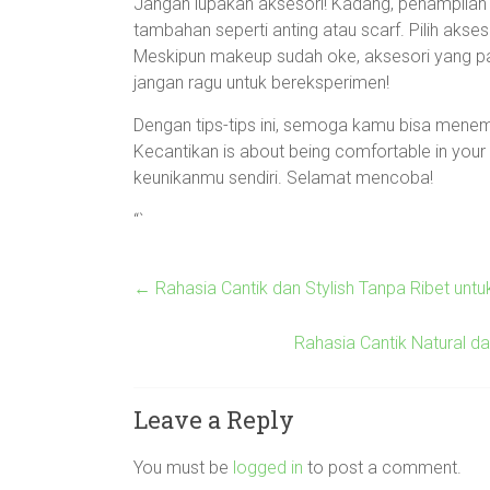
Jangan lupakan aksesori! Kadang, penampilan k
tambahan seperti anting atau scarf. Pilih akse
Meskipun makeup sudah oke, aksesori yang pa
jangan ragu untuk bereksperimen!
Dengan tips-tips ini, semoga kamu bisa mene
Kecantikan is about being comfortable in your
keunikanmu sendiri. Selamat mencoba!
“`
←
Rahasia Cantik dan Stylish Tanpa Ribet unt
Rahasia Cantik Natural d
Leave a Reply
You must be
logged in
to post a comment.