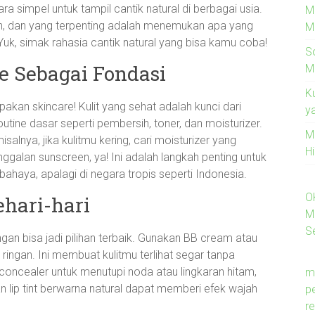
ara simpel untuk tampil cantik natural di berbagai usia.
M
h, dan yang terpenting adalah menemukan apa yang
M
k, simak rahasia cantik natural yang bisa kamu coba!
S
 Sebagai Fondasi
M
K
akan skincare! Kulit yang sehat adalah kunci dari
y
ine dasar seperti pembersih, toner, dan moisturizer.
M
isalnya, jika kulitmu kering, cari moisturizer yang
H
alan sunscreen, ya! Ini adalah langkah penting untuk
bahaya, apalagi di negara tropis seperti Indonesia.
O
hari-hari
M
Se
gan bisa jadi pilihan terbaik. Gunakan BB cream atau
ringan. Ini membuat kulitmu terlihat segar tanpa
concealer untuk menutupi noda atau lingkaran hitam,
m
n lip tint berwarna natural dapat memberi efek wajah
p
re