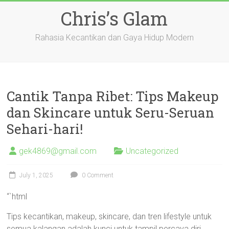
Skip
Chris’s Glam
to
content
Rahasia Kecantikan dan Gaya Hidup Modern
Cantik Tanpa Ribet: Tips Makeup
dan Skincare untuk Seru-Seruan
Sehari-hari!
gek4869@gmail.com
Uncategorized
July 1, 2025
0 Comment
“`html
Tips kecantikan, makeup, skincare, dan tren lifestyle untuk
semua kalangan adalah kunci untuk tampil percaya diri