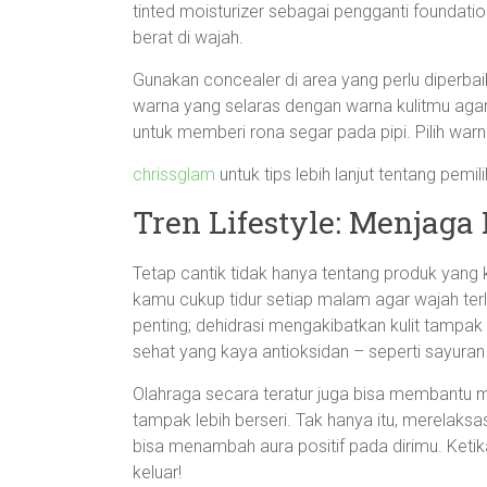
tinted moisturizer sebagai pengganti foundat
berat di wajah.
Gunakan concealer di area yang perlu diperbaiki
warna yang selaras dengan warna kulitmu agar h
untuk memberi rona segar pada pipi. Pilih wa
chrissglam
untuk tips lebih lanjut tentang pe
Tren Lifestyle: Menjaga
Tetap cantik tidak hanya tentang produk yang 
kamu cukup tidur setiap malam agar wajah terl
penting; dehidrasi mengakibatkan kulit tampak
sehat yang kaya antioksidan – seperti sayuran
Olahraga secara teratur juga bisa membantu m
tampak lebih berseri. Tak hanya itu, merelaks
bisa menambah aura positif pada dirimu. Ketik
keluar!