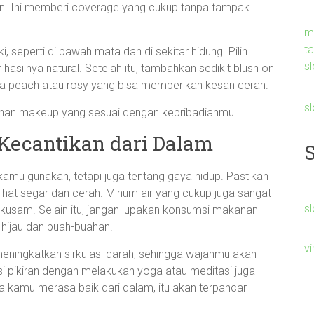
ion. Ini memberi coverage yang cukup tanpa tampak
m
t
, seperti di bawah mata dan di sekitar hidung. Pilih
sl
asilnya natural. Setelah itu, tambahkan sedikit blush on
rna peach atau rosy yang bisa memberikan kesan cerah.
s
milihan makeup yang sesuai dengan kepribadianmu.
 Kecantikan dari Dalam
kamu gunakan, tetapi juga tentang gaya hidup. Pastikan
ihat segar dan cerah. Minum air yang cukup juga sangat
sl
 kusam. Selain itu, jangan lupakan konsumsi makanan
 hijau dan buah-buahan.
v
eningkatkan sirkulasi darah, sehingga wajahmu akan
asi pikiran dengan melakukan yoga atau meditasi juga
a kamu merasa baik dari dalam, itu akan terpancar