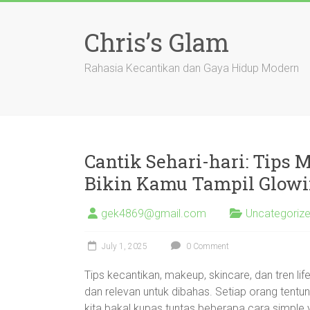
Skip
to
Chris’s Glam
content
Rahasia Kecantikan dan Gaya Hidup Modern
Cantik Sehari-hari: Tips
Bikin Kamu Tampil Glowi
gek4869@gmail.com
Uncategoriz
July 1, 2025
0 Comment
Tips kecantikan, makeup, skincare, dan tren li
dan relevan untuk dibahas. Setiap orang tentun
kita bakal kupas tuntas beberapa cara simple 