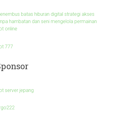
enembus batas hiburan digital strategi akses
anpa hambatan dan seni mengelola permainan
ot online
lot 777
Sponsor
ot server jepang
irgo222