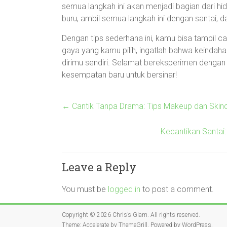
semua langkah ini akan menjadi bagian dari hi
buru, ambil semua langkah ini dengan santai, d
Dengan tips sederhana ini, kamu bisa tampil c
gaya yang kamu pilih, ingatlah bahwa keindaha
dirimu sendiri. Selamat bereksperimen dengan
kesempatan baru untuk bersinar!
←
Cantik Tanpa Drama: Tips Makeup dan Ski
Kecantikan Santai
Leave a Reply
You must be
logged in
to post a comment.
Copyright © 2026
Chris’s Glam
. All rights reserved.
Theme:
Accelerate
by ThemeGrill. Powered by
WordPress
.