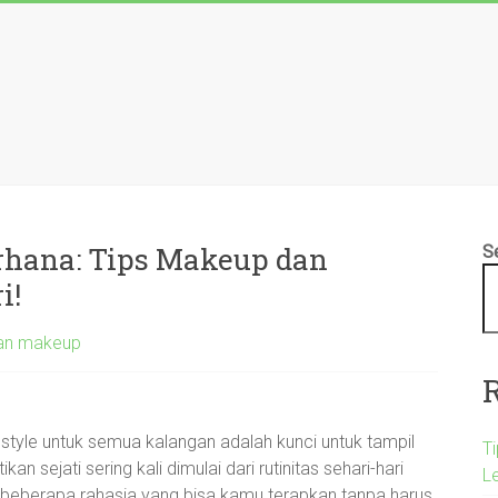
rhana: Tips Makeup dan
S
i!
kan makeup
festyle untuk semua kalangan adalah kunci untuk tampil
T
an sejati sering kali dimulai dari rutinitas sehari-hari
L
k beberapa rahasia yang bisa kamu terapkan tanpa harus