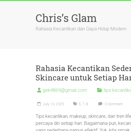
Skip
to
Chris’s Glam
content
Rahasia Kecantikan dan Gaya Hidup Modern
Rahasia Kecantikan Sede
Skincare untuk Setiap Har
gek4869@gmail.com
tips kecanti
July 10, 2025
5
,
7
,
8
0 Comment
Tips kecantikan, makeup, skincare, dan tren li
percaya diri setiap hari. Bagaimana pun, kecantik
yang sederhana namun efektif. Yuk, kita sima