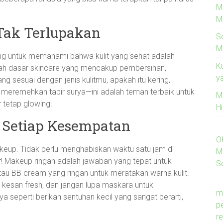
M
M
 Tak Terlupakan
S
M
ing untuk memahami bahwa kulit yang sehat adalah
K
gkah dasar skincare yang mencakup pembersihan,
y
g sesuai dengan jenis kulitmu, apakah itu kering,
 meremehkan tabir surya—ini adalah teman terbaik untuk
M
 tetap glowing!
H
 Setiap Kesempatan
O
akeup. Tidak perlu menghabiskan waktu satu jam di
M
! Makeup ringan adalah jawaban yang tepat untuk
Se
atau BB cream yang ringan untuk meratakan warna kulit.
kesan fresh, dan jangan lupa maskara untuk
m
eperti berikan sentuhan kecil yang sangat berarti,
p
re