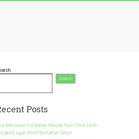
earch
Search
Recent Posts
ips Merawat Peralatan Masak Non-Stick (Anti-
engket) agar Awet Bertahun-tahun