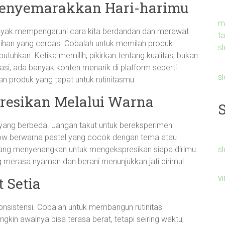
 Menyemarakkan Hari-harimu
m
le banyak mempengaruhi cara kita berdandan dan merawat
t
 pilihan yang cerdas. Cobalah untuk memilah produk
sl
uhkan. Ketika memilih, pikirkan tentang kualitas, bukan
asi, ada banyak konten menarik di platform seperti
s
roduk yang tepat untuk rutinitasmu.
spresikan Melalui Warna
k yang berbeda. Jangan takut untuk bereksperimen
adow berwarna pastel yang cocok dengan tema atau
sl
 yang menyenangkan untuk mengekspresikan siapa dirimu.
g merasa nyaman dan berani menunjukkan jati dirimu!
v
 Setia
konsistensi. Cobalah untuk membangun rutinitas
ngkin awalnya bisa terasa berat, tetapi seiring waktu,