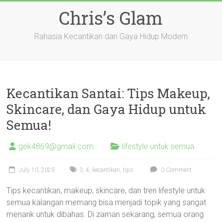
Skip
Chris’s Glam
to
content
Rahasia Kecantikan dan Gaya Hidup Modern
Kecantikan Santai: Tips Makeup,
Skincare, dan Gaya Hidup untuk
Semua!
gek4869@gmail.com
lifestyle untuk semua
July 10, 2025
3
,
4
,
kecantikan
,
tips
0 Comment
Tips kecantikan, makeup, skincare, dan tren lifestyle untuk
semua kalangan memang bisa menjadi topik yang sangat
menarik untuk dibahas. Di zaman sekarang, semua orang