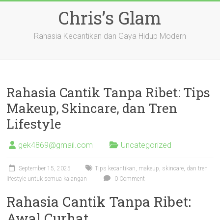
Skip
Chris’s Glam
to
content
Rahasia Kecantikan dan Gaya Hidup Modern
Rahasia Cantik Tanpa Ribet: Tips
Makeup, Skincare, dan Tren
Lifestyle
gek4869@gmail.com
Uncategorized
September 15, 2025
Tips kecantikan, makeup, skincare, dan tren
lifestyle untuk semua kalangan
0 Comment
Rahasia Cantik Tanpa Ribet:
Awal Curhat