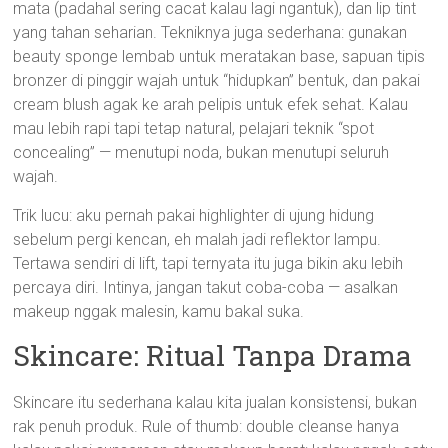
mata (padahal sering cacat kalau lagi ngantuk), dan lip tint
yang tahan seharian. Tekniknya juga sederhana: gunakan
beauty sponge lembab untuk meratakan base, sapuan tipis
bronzer di pinggir wajah untuk “hidupkan” bentuk, dan pakai
cream blush agak ke arah pelipis untuk efek sehat. Kalau
mau lebih rapi tapi tetap natural, pelajari teknik “spot
concealing” — menutupi noda, bukan menutupi seluruh
wajah.
Trik lucu: aku pernah pakai highlighter di ujung hidung
sebelum pergi kencan, eh malah jadi reflektor lampu.
Tertawa sendiri di lift, tapi ternyata itu juga bikin aku lebih
percaya diri. Intinya, jangan takut coba-coba — asalkan
makeup nggak malesin, kamu bakal suka.
Skincare: Ritual Tanpa Drama
Skincare itu sederhana kalau kita jualan konsistensi, bukan
rak penuh produk. Rule of thumb: double cleanse hanya