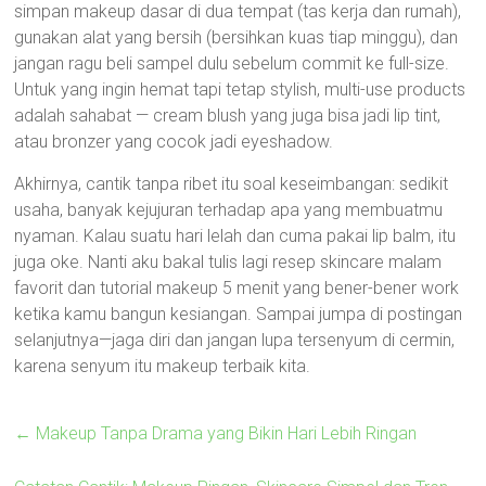
simpan makeup dasar di dua tempat (tas kerja dan rumah),
gunakan alat yang bersih (bersihkan kuas tiap minggu), dan
jangan ragu beli sampel dulu sebelum commit ke full-size.
Untuk yang ingin hemat tapi tetap stylish, multi-use products
adalah sahabat — cream blush yang juga bisa jadi lip tint,
atau bronzer yang cocok jadi eyeshadow.
Akhirnya, cantik tanpa ribet itu soal keseimbangan: sedikit
usaha, banyak kejujuran terhadap apa yang membuatmu
nyaman. Kalau suatu hari lelah dan cuma pakai lip balm, itu
juga oke. Nanti aku bakal tulis lagi resep skincare malam
favorit dan tutorial makeup 5 menit yang bener-bener work
ketika kamu bangun kesiangan. Sampai jumpa di postingan
selanjutnya—jaga diri dan jangan lupa tersenyum di cermin,
karena senyum itu makeup terbaik kita.
←
Makeup Tanpa Drama yang Bikin Hari Lebih Ringan