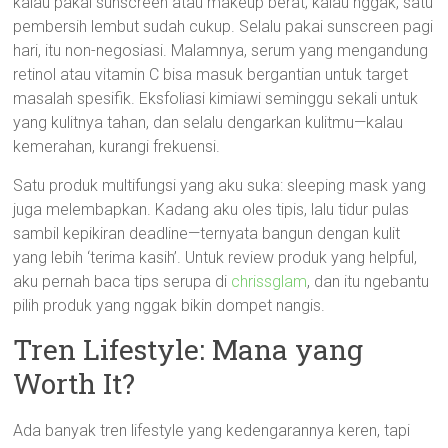
kalau pakai sunscreen atau makeup berat; kalau nggak, satu
pembersih lembut sudah cukup. Selalu pakai sunscreen pagi
hari, itu non-negosiasi. Malamnya, serum yang mengandung
retinol atau vitamin C bisa masuk bergantian untuk target
masalah spesifik. Eksfoliasi kimiawi seminggu sekali untuk
yang kulitnya tahan, dan selalu dengarkan kulitmu—kalau
kemerahan, kurangi frekuensi.
Satu produk multifungsi yang aku suka: sleeping mask yang
juga melembapkan. Kadang aku oles tipis, lalu tidur pulas
sambil kepikiran deadline—ternyata bangun dengan kulit
yang lebih ‘terima kasih’. Untuk review produk yang helpful,
aku pernah baca tips serupa di
chrissglam
, dan itu ngebantu
pilih produk yang nggak bikin dompet nangis.
Tren Lifestyle: Mana yang
Worth It?
Ada banyak tren lifestyle yang kedengarannya keren, tapi