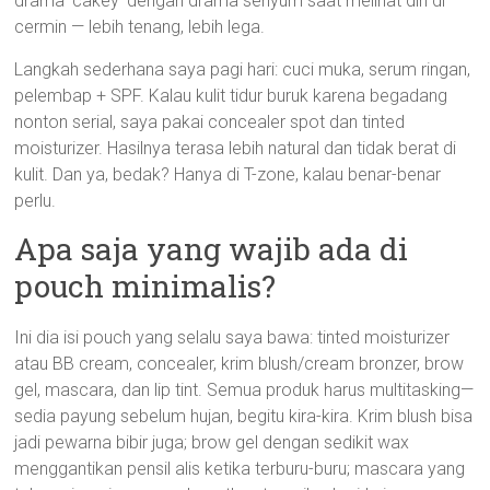
drama ‘cakey’ dengan drama senyum saat melihat diri di
cermin — lebih tenang, lebih lega.
Langkah sederhana saya pagi hari: cuci muka, serum ringan,
pelembap + SPF. Kalau kulit tidur buruk karena begadang
nonton serial, saya pakai concealer spot dan tinted
moisturizer. Hasilnya terasa lebih natural dan tidak berat di
kulit. Dan ya, bedak? Hanya di T-zone, kalau benar-benar
perlu.
Apa saja yang wajib ada di
pouch minimalis?
Ini dia isi pouch yang selalu saya bawa: tinted moisturizer
atau BB cream, concealer, krim blush/cream bronzer, brow
gel, mascara, dan lip tint. Semua produk harus multitasking—
sedia payung sebelum hujan, begitu kira-kira. Krim blush bisa
jadi pewarna bibir juga; brow gel dengan sedikit wax
menggantikan pensil alis ketika terburu-buru; mascara yang