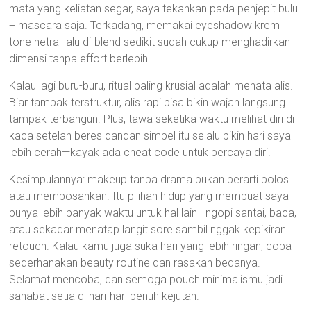
mata yang keliatan segar, saya tekankan pada penjepit bulu
+ mascara saja. Terkadang, memakai eyeshadow krem
tone netral lalu di-blend sedikit sudah cukup menghadirkan
dimensi tanpa effort berlebih.
Kalau lagi buru-buru, ritual paling krusial adalah menata alis.
Biar tampak terstruktur, alis rapi bisa bikin wajah langsung
tampak terbangun. Plus, tawa seketika waktu melihat diri di
kaca setelah beres dandan simpel itu selalu bikin hari saya
lebih cerah—kayak ada cheat code untuk percaya diri.
Kesimpulannya: makeup tanpa drama bukan berarti polos
atau membosankan. Itu pilihan hidup yang membuat saya
punya lebih banyak waktu untuk hal lain—ngopi santai, baca,
atau sekadar menatap langit sore sambil nggak kepikiran
retouch. Kalau kamu juga suka hari yang lebih ringan, coba
sederhanakan beauty routine dan rasakan bedanya.
Selamat mencoba, dan semoga pouch minimalismu jadi
sahabat setia di hari-hari penuh kejutan.