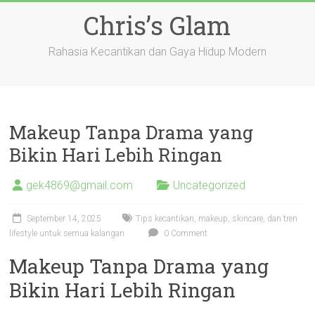
Skip
Chris’s Glam
to
content
Rahasia Kecantikan dan Gaya Hidup Modern
Makeup Tanpa Drama yang
Bikin Hari Lebih Ringan
gek4869@gmail.com
Uncategorized
September 14, 2025
Tips kecantikan, makeup, skincare, dan tren
lifestyle untuk semua kalangan
0 Comment
Makeup Tanpa Drama yang
Bikin Hari Lebih Ringan