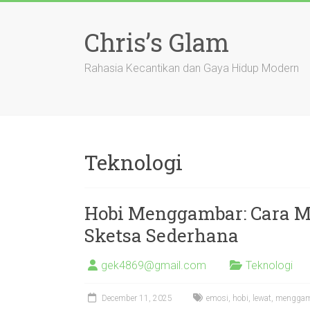
Skip
to
Chris’s Glam
content
Rahasia Kecantikan dan Gaya Hidup Modern
Teknologi
Hobi Menggambar: Cara 
Sketsa Sederhana
gek4869@gmail.com
Teknologi
December 11, 2025
emosi
,
hobi
,
lewat
,
menggam