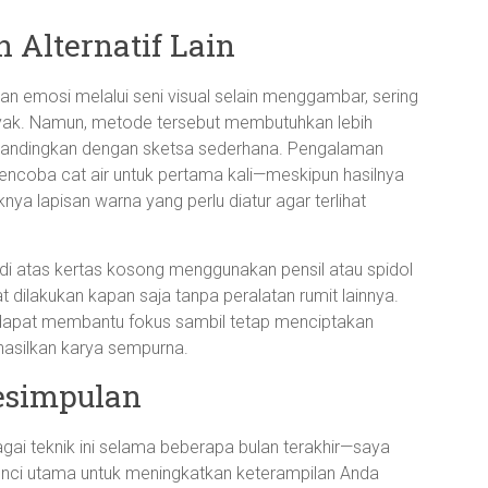
Alternatif Lain
emosi melalui seni visual selain menggambar, sering
minyak. Namun, metode tersebut membutuhkan lebih
dibandingkan dengan sketsa sederhana. Pengalaman
ncoba cat air untuk pertama kali—meskipun hasilnya
nya lapisan warna yang perlu diatur agar terlihat
i atas kertas kosong menggunakan pensil atau spidol
at dilakukan kapan saja tanpa peralatan rumit lainnya.
 dapat membantu fokus sambil tetap menciptakan
hasilkan karya sempurna.
Kesimpulan
i teknik ini selama beberapa bulan terakhir—saya
unci utama untuk meningkatkan keterampilan Anda