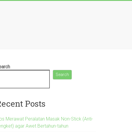
earch
Search
Recent Posts
ips Merawat Peralatan Masak Non-Stick (Anti-
engket) agar Awet Bertahun-tahun