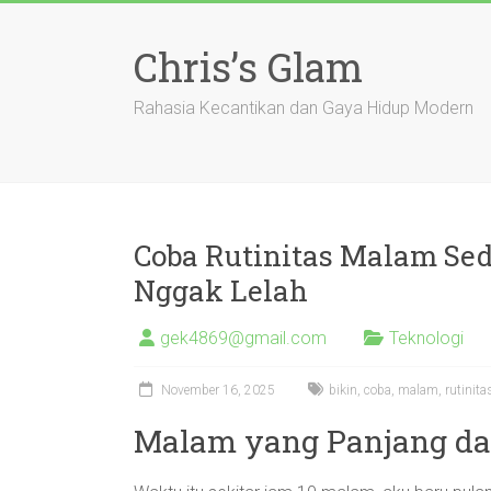
Skip
to
Chris’s Glam
content
Rahasia Kecantikan dan Gaya Hidup Modern
Coba Rutinitas Malam Se
Nggak Lelah
gek4869@gmail.com
Teknologi
November 16, 2025
bikin
,
coba
,
malam
,
rutinita
Malam yang Panjang da