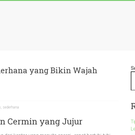
derhana yang Bikin Wajah
S
s
,
sederhana
n Cermin yang Jujur
T
L