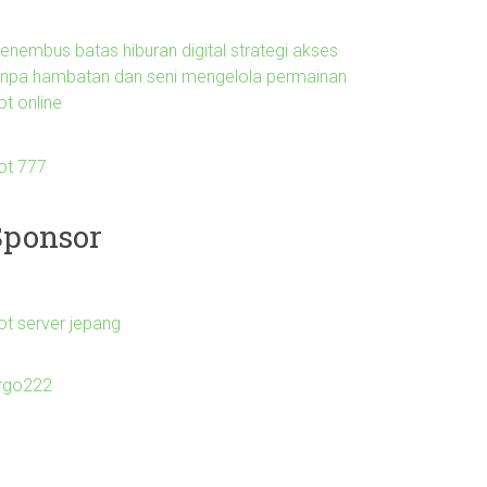
enembus batas hiburan digital strategi akses
anpa hambatan dan seni mengelola permainan
ot online
lot 777
Sponsor
ot server jepang
irgo222