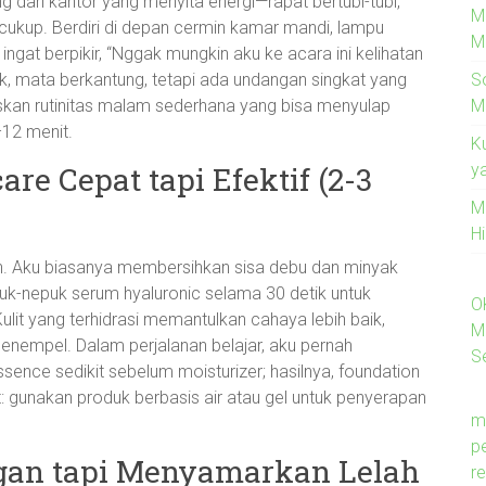
g dari kantor yang menyita energi—rapat bertubi-tubi,
M
ukup. Berdiri di depan cermin kamar mandi, lampu
M
 ingat berpikir, “Nggak mungkin aku ke acara ini kelihatan
S
pek, mata berkantung, tetapi ada undangan singkat yang
M
muskan rutinitas malam sederhana yang bisa menyulap
–12 menit.
K
y
re Cepat tapi Efektif (2-3
M
H
n. Aku biasanya membersihkan sisa debu dan minyak
uk-nepuk serum hyaluronic selama 30 detik untuk
O
ulit yang terhidrasi memantulkan cahaya lebih baik,
M
nempel. Dalam perjalanan belajar, aku pernah
Se
nce sedikit sebelum moisturizer; hasilnya, foundation
pat: gunakan produk berbasis air atau gel untuk penyerapan
m
p
gan tapi Menyamarkan Lelah
re