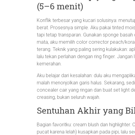
(5–6 menit)
Konflik terbesar yang kucari solusinya: menu
berat. Prosesnya simple. Aku pakai tinted mo
tapi tetap transparan. Gunakan sponge basah 
mata, aku memilih color corrector peach/koral 
terang. Teknik yang paling sering kulakukan: ap
lalu tekan perlahan dengan ring finger. Jangan 
kemerahan.
Aku belajar dari kesalahan: dulu aku mengaplika
malah menonjolkan garis halus. Sekarang, sediki
concealer cair yang ringan dan buat set light
creasing, bukan seluruh wajah.
Sentuhan Akhir yang Bi
Bagian favoritku: cream blush dan highlighter.
pucat karena lelah) kusapkan pada pipi, lalu sed