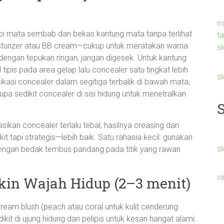
m
tupi mata sembab dan bekas kantung mata tanpa terlihat
t
isturizer atau BB cream—cukup untuk meratakan warna
sl
dengan tepukan ringan, jangan digesek. Untuk kantung
tipis pada area gelap lalu concealer satu tingkat lebih
s
likasi concealer dalam segitiga terbalik di bawah mata,
lupa sedikit concealer di sisi hidung untuk menetralkan
sikan concealer terlalu tebal, hasilnya creasing dan
t tapi strategis—lebih baik. Satu rahasia kecil: gunakan
sl
 dengan bedak tembus pandang pada titik yang rawan
v
kin Wajah Hidup (2–3 menit)
 Cream blush (peach atau coral untuk kulit cenderung
ikit di ujung hidung dan pelipis untuk kesan hangat alami.