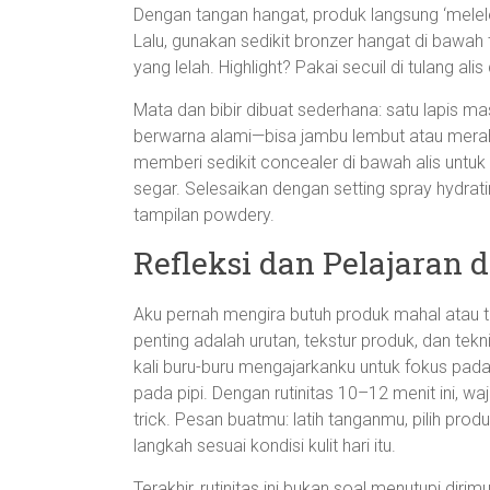
Dengan tangan hangat, produk langsung ‘meleleh
Lalu, gunakan sedikit bronzer hangat di bawah t
yang lelah. Highlight? Pakai secuil di tulang 
Mata dan bibir dibuat sederhana: satu lapis ma
berwarna alami—bisa jambu lembut atau merah
memberi sedikit concealer di bawah alis untuk
segar. Selesaikan dengan setting spray hydra
tampilan powdery.
Refleksi dan Pelajaran 
Aku pernah mengira butuh produk mahal atau tek
penting adalah urutan, tekstur produk, dan tek
kali buru-buru mengajarkanku untuk fokus pada 
pada pipi. Dengan rutinitas 10–12 menit ini, waj
trick. Pesan buatmu: latih tanganmu, pilih pr
langkah sesuai kondisi kulit hari itu.
Terakhir, rutinitas ini bukan soal menutupi dir