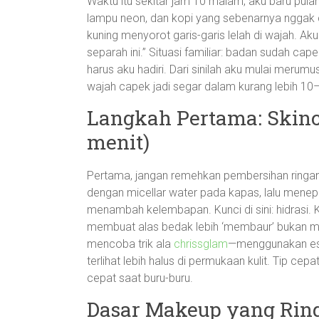
Waktu itu sekitar jam 10 malam, aku baru pulan
lampu neon, dan kopi yang sebenarnya nggak c
kuning menyorot garis-garis lelah di wajah. Aku
separah ini.” Situasi familiar: badan sudah ca
harus aku hadiri. Dari sinilah aku mulai meru
wajah capek jadi segar dalam kurang lebih 10
Langkah Pertama: Skinca
menit)
Pertama, jangan remehkan pembersihan ringa
dengan micellar water pada kapas, lalu menep
menambah kelembapan. Kunci di sini: hidrasi. K
membuat alas bedak lebih ‘membaur’ bukan me
mencoba trik ala
chrissglam
—menggunakan esse
terlihat lebih halus di permukaan kulit. Tip ce
cepat saat buru-buru.
Dasar Makeup yang Rin