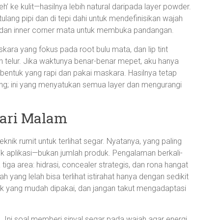
’ ke kulit—hasilnya lebih natural daripada layer powder.
ulang pipi dan di tepi dahi untuk mendefinisikan wajah
alis dan inner corner mata untuk membuka pandangan.
skara yang fokus pada root bulu mata, dan lip tint
 telur. Jika waktunya benar-benar mepet, aku hanya
 bentuk yang rapi dan pakai maskara. Hasilnya tetap
ting; ini yang menyatukan semua layer dan mengurangi
dari Malam
nik rumit untuk terlihat segar. Nyatanya, yang paling
nik aplikasi—bukan jumlah produk. Pengalaman berkali-
tiga area: hidrasi, concealer strategis, dan rona hangat
ah yang lelah bisa terlihat istirahat hanya dengan sedikit
oduk yang mudah dipakai, dan jangan takut mengadaptasi
imu. Ini soal memberi sinyal segar pada wajah agar energi