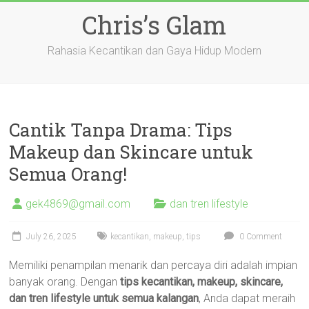
Skip
Chris’s Glam
to
content
Rahasia Kecantikan dan Gaya Hidup Modern
Cantik Tanpa Drama: Tips
Makeup dan Skincare untuk
Semua Orang!
gek4869@gmail.com
dan tren lifestyle
July 26, 2025
kecantikan
,
makeup
,
tips
0 Comment
Memiliki penampilan menarik dan percaya diri adalah impian
banyak orang. Dengan
tips kecantikan, makeup, skincare,
dan tren lifestyle untuk semua kalangan
, Anda dapat meraih