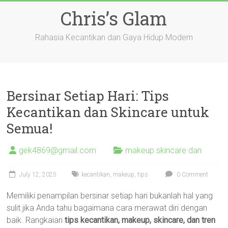
Skip
Chris’s Glam
to
content
Rahasia Kecantikan dan Gaya Hidup Modern
Bersinar Setiap Hari: Tips
Kecantikan dan Skincare untuk
Semua!
gek4869@gmail.com
makeup skincare dan
July 12, 2025
kecantikan
,
makeup
,
tips
0 Comment
Memiliki penampilan bersinar setiap hari bukanlah hal yang
sulit jika Anda tahu bagaimana cara merawat diri dengan
baik. Rangkaian
tips kecantikan, makeup, skincare, dan tren