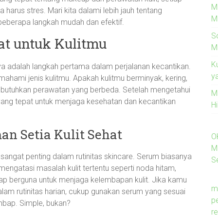
M
arus stres. Mari kita dalami lebih jauh tentang
M
eberapa langkah mudah dan efektif.
S
at untuk Kulitmu
M
K
ya adalah langkah pertama dalam perjalanan kecantikan.
y
ahami jenis kulitmu. Apakah kulitmu berminyak, kering,
membutuhkan perawatan yang berbeda. Setelah mengetahui
M
e yang tepat untuk menjaga kesehatan dan kecantikan
H
n Setia Kulit Sehat
O
M
angat penting dalam rutinitas skincare. Serum biasanya
Se
engatasi masalah kulit tertentu seperti noda hitam,
mbap berguna untuk menjaga kelembapan kulit. Jika kamu
m
alam rutinitas harian, cukup gunakan serum yang sesuai
p
embap. Simple, bukan?
re