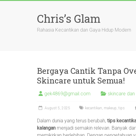
Skip
to
Chris’s Glam
content
Rahasia Kecantikan dan Gaya Hidup Modern
Bergaya Cantik Tanpa Ov
Skincare untuk Semua!
gek4869@gmail.com
skincare dan 
August 5, 2025
kecantikan
,
makeup
,
tips
Dalam dunia yang terus berubah,
tips kecantik
kalangan
menjadi semakin relevan. Banyak dari k
memikirkan berlebihan. Dengan pengetahuan ya