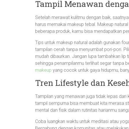
Tampil Menawan denga
Setelah merawat kulitmu dengan baik, saatnya b
harus memakai makeup tebal. Makeup natural 
beberapa produk, kamu bisa mendapatkan pena
Tips untuk makeup natural adalah gunakan fou
tampilan cerah tanpa menyumbat pori-pori. Pil
mudah dibaurkan. Jangan lupa tambahkan lip t
sehingga penampilanmu terlihat segar tanpa be
makeup
yang cocok untuk gaya hidupmu, banya
Tren Lifestyle dan Kese
Tampilan yang menawan juga tidak lepas dari 
tampil sempurna bisa membuat kita merasa st
mental dan fisik dalam rutinitas harianmu sanga
Coba luangkan waktu untuk meditasi atau yog
Bergabung dengan komunitas atau melakukan h