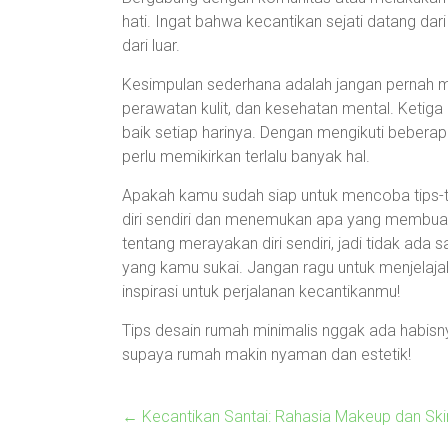
hati. Ingat bahwa kecantikan sejati datang dari
dari luar.
Kesimpulan sederhana adalah jangan pernah m
perawatan kulit, dan kesehatan mental. Ketiga h
baik setiap harinya. Dengan mengikuti beberap
perlu memikirkan terlalu banyak hal.
Apakah kamu sudah siap untuk mencoba tips-t
diri sendiri dan menemukan apa yang membua
tentang merayakan diri sendiri, jadi tidak ad
yang kamu sukai. Jangan ragu untuk menjelajah
inspirasi untuk perjalanan kecantikanmu!
Tips desain rumah minimalis nggak ada habisnya
supaya rumah makin nyaman dan estetik!
←
Kecantikan Santai: Rahasia Makeup dan Sk