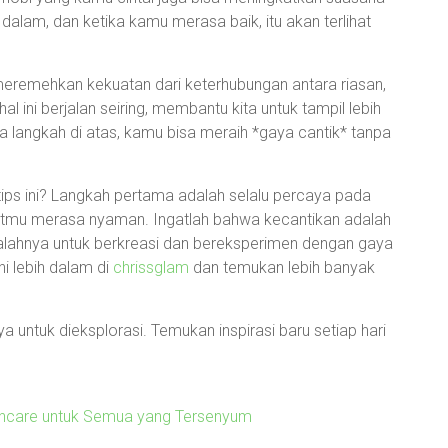
 dalam, dan ketika kamu merasa baik, itu akan terlihat
eremehkan kekuatan dari keterhubungan antara riasan,
al ini berjalan seiring, membantu kita untuk tampil lebih
a langkah di atas, kamu bisa meraih *gaya cantik* tanpa
ips ini? Langkah pertama adalah selalu percaya pada
tmu merasa nyaman. Ingatlah bahwa kecantikan adalah
a salahnya untuk berkreasi dan bereksperimen dengan gaya
i lebih dalam di
chrissglam
dan temukan lebih banyak
 untuk dieksplorasi. Temukan inspirasi baru setiap hari
incare untuk Semua yang Tersenyum