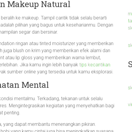
n Makeup Natural
m
eralih ke makeup. Tampil cantik tidak selalu berarti
t
adalah pilihan yang bagus untuk keseharianmu. Dengan
sl
mpilan segar dan bersinar.
ndation ringan atau tinted moisturizer yang memberikan
s
ih juga blush on krim yang memberikan efek alami dan
int atau lip gloss yang memberikan warna lembut,
rlebihan. Jika kamu ingin lebih banyak
tips kecantikan
k sumber online yang tersedia untuk kamu eksplorasi.
hatan Mental
sl
kondisi mentalmu. Terkadang, tekanan untuk selalu
v
res. Mengintegrasikan kegiatan yang menyehatkan bagi
t penting.
a, yang dapat membantu menenangkan pikiran.
obi yang kamu cintai juga bisa meningkatkan suasana