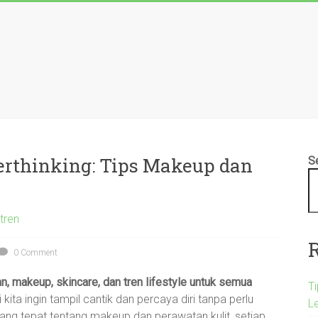
erthinking: Tips Makeup dan
S
tren
0 Comment
an, makeup, skincare, dan tren lifestyle untuk semua
T
ita ingin tampil cantik dan percaya diri tanpa perlu
L
ng tepat tentang makeup dan perawatan kulit, setiap