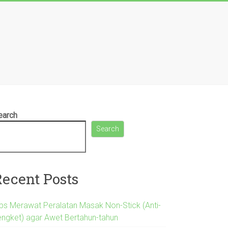
earch
Search
Recent Posts
ips Merawat Peralatan Masak Non-Stick (Anti-
engket) agar Awet Bertahun-tahun