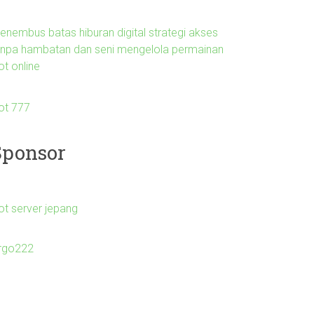
enembus batas hiburan digital strategi akses
anpa hambatan dan seni mengelola permainan
ot online
lot 777
Sponsor
ot server jepang
irgo222