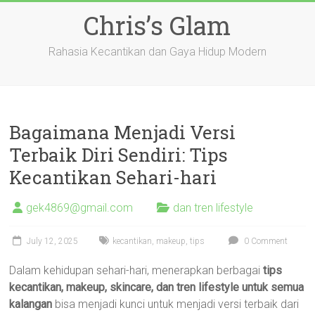
Skip
Chris’s Glam
to
content
Rahasia Kecantikan dan Gaya Hidup Modern
Bagaimana Menjadi Versi
Terbaik Diri Sendiri: Tips
Kecantikan Sehari-hari
gek4869@gmail.com
dan tren lifestyle
July 12, 2025
kecantikan
,
makeup
,
tips
0 Comment
Dalam kehidupan sehari-hari, menerapkan berbagai
tips
kecantikan, makeup, skincare, dan tren lifestyle untuk semua
kalangan
bisa menjadi kunci untuk menjadi versi terbaik dari