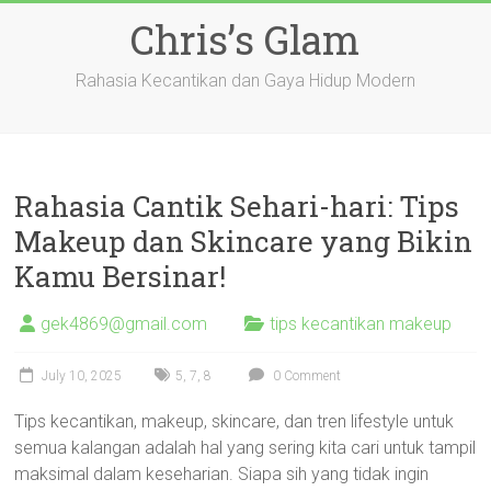
Skip
Chris’s Glam
to
content
Rahasia Kecantikan dan Gaya Hidup Modern
Rahasia Cantik Sehari-hari: Tips
Makeup dan Skincare yang Bikin
Kamu Bersinar!
gek4869@gmail.com
tips kecantikan makeup
July 10, 2025
5
,
7
,
8
0 Comment
Tips kecantikan, makeup, skincare, dan tren lifestyle untuk
semua kalangan adalah hal yang sering kita cari untuk tampil
maksimal dalam keseharian. Siapa sih yang tidak ingin