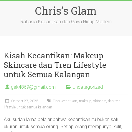
Skip
Chris’s Glam
to
content
Rahasia Kecantikan dan Gaya Hidup Modern
Kisah Kecantikan: Makeup
Skincare dan Tren Lifestyle
untuk Semua Kalangan
gek4869@gmail.com
Uncategorized
October 27, 2025
Tips kecantikan, makeup, skincare, dan tren
lifestyle untuk semua kalangan
Aku sudah lama belajar bahwa kecantikan itu bukan satu
ukuran untuk semua orang. Setiap orang mempunyai kulit,