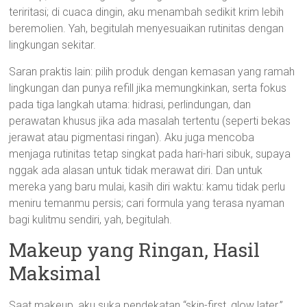
teriritasi; di cuaca dingin, aku menambah sedikit krim lebih
beremolien. Yah, begitulah menyesuaikan rutinitas dengan
lingkungan sekitar.
Saran praktis lain: pilih produk dengan kemasan yang ramah
lingkungan dan punya refill jika memungkinkan, serta fokus
pada tiga langkah utama: hidrasi, perlindungan, dan
perawatan khusus jika ada masalah tertentu (seperti bekas
jerawat atau pigmentasi ringan). Aku juga mencoba
menjaga rutinitas tetap singkat pada hari-hari sibuk, supaya
nggak ada alasan untuk tidak merawat diri. Dan untuk
mereka yang baru mulai, kasih diri waktu: kamu tidak perlu
meniru temanmu persis; cari formula yang terasa nyaman
bagi kulitmu sendiri, yah, begitulah.
Makeup yang Ringan, Hasil
Maksimal
Saat makeup, aku suka pendekatan “skin-first, glow later.”