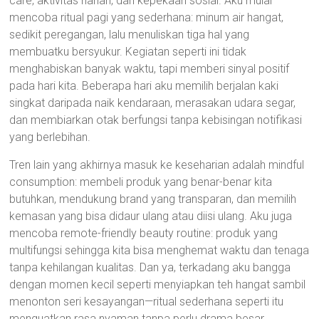
care, aktivitas harian, dan kepekaan sosial. Aku mulai
mencoba ritual pagi yang sederhana: minum air hangat,
sedikit peregangan, lalu menuliskan tiga hal yang
membuatku bersyukur. Kegiatan seperti ini tidak
menghabiskan banyak waktu, tapi memberi sinyal positif
pada hari kita. Beberapa hari aku memilih berjalan kaki
singkat daripada naik kendaraan, merasakan udara segar,
dan membiarkan otak berfungsi tanpa kebisingan notifikasi
yang berlebihan.
Tren lain yang akhirnya masuk ke keseharian adalah mindful
consumption: membeli produk yang benar-benar kita
butuhkan, mendukung brand yang transparan, dan memilih
kemasan yang bisa didaur ulang atau diisi ulang. Aku juga
mencoba remote-friendly beauty routine: produk yang
multifungsi sehingga kita bisa menghemat waktu dan tenaga
tanpa kehilangan kualitas. Dan ya, terkadang aku bangga
dengan momen kecil seperti menyiapkan teh hangat sambil
menonton seri kesayangan—ritual sederhana seperti itu
menguatkan rasa nyaman tanpa perlu drama besar.