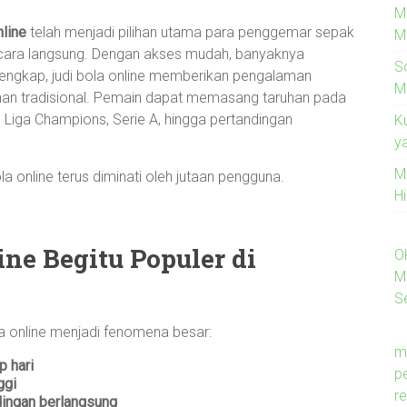
M
nline
telah menjadi pilihan utama para penggemar sepak
M
ecara langsung. Dengan akses mudah, banyaknya
S
g lengkap, judi bola online memberikan pengalaman
M
ruhan tradisional. Pemain dapat memasang taruhan pada
e, Liga Champions, Serie A, hingga pertandingan
K
y
M
 online terus diminati oleh jutaan pengguna.
H
ne Begitu Populer di
O
M
Se
 online menjadi fenomena besar:
m
p hari
p
ggi
re
dingan berlangsung