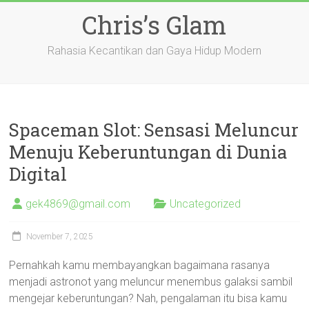
Skip
Chris’s Glam
to
content
Rahasia Kecantikan dan Gaya Hidup Modern
Spaceman Slot: Sensasi Meluncur
Menuju Keberuntungan di Dunia
Digital
gek4869@gmail.com
Uncategorized
November 7, 2025
Pernahkah kamu membayangkan bagaimana rasanya
menjadi astronot yang meluncur menembus galaksi sambil
mengejar keberuntungan? Nah, pengalaman itu bisa kamu