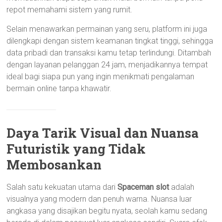
repot memahami sistem yang rumit.
Selain menawarkan permainan yang seru, platform ini juga
dilengkapi dengan sistem keamanan tingkat tinggi, sehingga
data pribadi dan transaksi kamu tetap terlindungi. Ditambah
dengan layanan pelanggan 24 jam, menjadikannya tempat
ideal bagi siapa pun yang ingin menikmati pengalaman
bermain online tanpa khawatir.
Daya Tarik Visual dan Nuansa
Futuristik yang Tidak
Membosankan
Salah satu kekuatan utama dari
Spaceman slot
adalah
visualnya yang modern dan penuh warna. Nuansa luar
angkasa yang disajikan begitu nyata, seolah kamu sedang