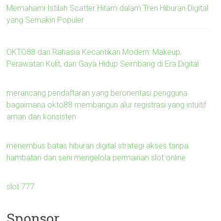
Memahami Istilah Scatter Hitam dalam Tren Hiburan Digital
yang Semakin Populer
OKTO88 dan Rahasia Kecantikan Modern: Makeup,
Perawatan Kulit, dan Gaya Hidup Seimbang di Era Digital
merancang pendaftaran yang berorientasi pengguna
bagaimana okto88 membangun alur registrasi yang intuitif
aman dan konsisten
menembus batas hiburan digital strategi akses tanpa
hambatan dan seni mengelola permainan slot online
slot 777
Sponsor