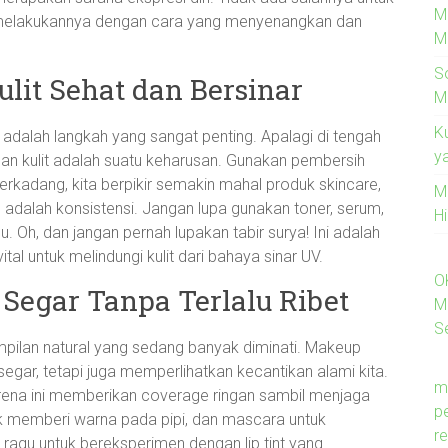
M
sa melakukannya dengan cara yang menyenangkan dan
M
S
ulit Sehat dan Bersinar
M
K
 adalah langkah yang sangat penting. Apalagi di tengah
y
n kulit adalah suatu keharusan. Gunakan pembersih
erkadang, kita berpikir semakin mahal produk skincare,
M
g adalah konsistensi. Jangan lupa gunakan toner, serum,
H
 Oh, dan jangan pernah lupakan tabir surya! Ini adalah
tal untuk melindungi kulit dari bahaya sinar UV.
O
Segar Tanpa Terlalu Ribet
M
Se
ampilan natural yang sedang banyak diminati. Makeup
 segar, tetapi juga memperlihatkan kecantikan alami kita.
m
ena ini memberikan coverage ringan sambil menjaga
p
k memberi warna pada pipi, dan mascara untuk
re
 ragu untuk bereksperimen dengan lip tint yang