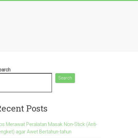
earch
Search
Recent Posts
ips Merawat Peralatan Masak Non-Stick (Anti-
engket) agar Awet Bertahun-tahun