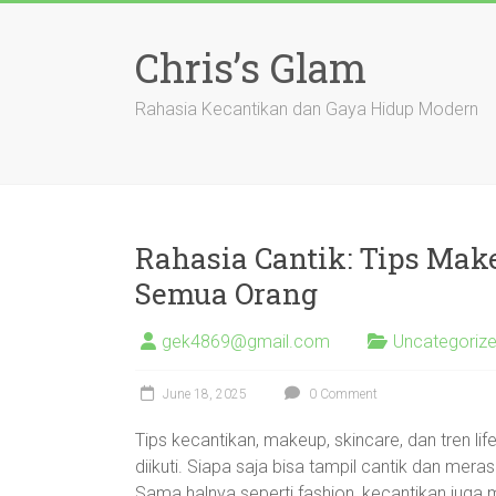
Skip
to
Chris’s Glam
content
Rahasia Kecantikan dan Gaya Hidup Modern
Rahasia Cantik: Tips Mak
Semua Orang
gek4869@gmail.com
Uncategoriz
June 18, 2025
0 Comment
Tips kecantikan, makeup, skincare, dan tren li
diikuti. Siapa saja bisa tampil cantik dan merasa
Sama halnya seperti fashion, kecantikan juga 