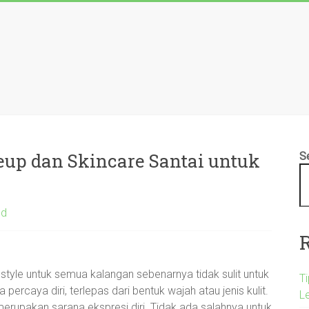
eup dan Skincare Santai untuk
S
ed
festyle untuk semua kalangan sebenarnya tidak sulit untuk
T
 percaya diri, terlepas dari bentuk wajah atau jenis kulit.
L
merupakan sarana ekspresi diri. Tidak ada salahnya untuk