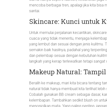
mencoba berbagai tren, apalagi jika kita bi
santai.
Skincare: Kunci untuk K
Untuk memulai perjalanan kecantikan, skincare
cuaca yang tidak menentu, menjaga kelembapa
yang lembut dan sesuai dengan jenis kulitmu. T
semakin baik hasilnya, padahal yang terpentin
dan pelembap sesuai dengan kebutuhan kulitmu.
langkah yang kerap terlewatkan tetapi sangat vi
Makeup Natural: Tampil 
Beralih ke makeup, mari kita bicara tentang t
natural tidak hanya membuat kita terlihat lebih
Cobalah gunakan BB cream sebagai dasar, kar
kelembapan. Tambahkan sedikit blush on untu
menonjolkan mata. Yang paling penting, jangan