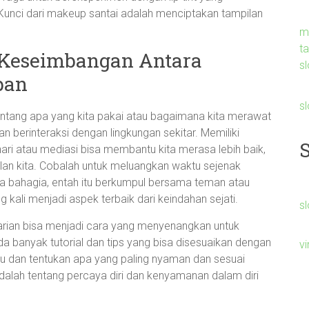
 Kunci dari makeup santai adalah menciptakan tampilan
m
t
a Keseimbangan Antara
sl
pan
s
 tentang apa yang kita pakai atau bagaimana kita merawat
an berinteraksi dengan lingkungan sekitar. Memiliki
hari atau mediasi bisa membantu kita merasa lebih baik,
an kita. Cobalah untuk meluangkan waktu sejenak
a bahagia, entah itu berkumpul bersama teman atau
g kali menjadi aspek terbaik dari keindahan sejati.
sl
harian bisa menjadi cara yang menyenangkan untuk
Ada banyak tutorial dan tips yang bisa disesuaikan dengan
v
rimu dan tentukan apa yang paling nyaman dan sesuai
alah tentang percaya diri dan kenyamanan dalam diri