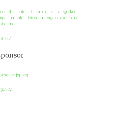
enembus batas hiburan digital strategi akses
anpa hambatan dan seni mengelola permainan
ot online
lot 777
Sponsor
ot server jepang
irgo222