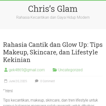
Skip
Chris’s Glam
to
content
Rahasia Kecantikan dan Gaya Hidup Modern
Rahasia Cantik dan Glow Up: Tips
Makeup, Skincare, dan Lifestyle
Kekinian
gek4869@gmail.com
Uncategorized
June 20, 2025
0 Comment
“`html
Tips kecantikan, makeup, skincare, dan tren lifestyle untuk
semua kalangan memang selalu menarik untuk dibahas.