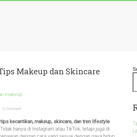
 Tips Makeup dan Skincare
S
kan makeup
0 Comment
,
tips kecantikan, makeup, skincare, dan tren lifestyle
T
Tidak hanya di Instagram atau TikTok, tetapi juga di
L
il menawan dengan cara yang sesuai dengan gaya hidup