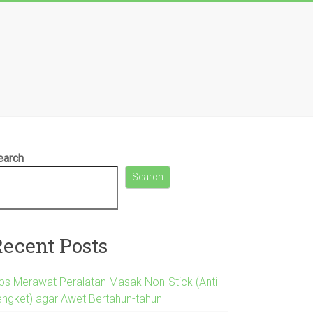
earch
Search
Recent Posts
ips Merawat Peralatan Masak Non-Stick (Anti-
engket) agar Awet Bertahun-tahun