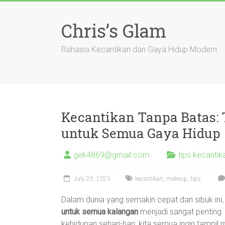
Skip
to
Chris’s Glam
content
Rahasia Kecantikan dan Gaya Hidup Modern
Kecantikan Tanpa Batas:
untuk Semua Gaya Hidup
gek4869@gmail.com
tips kecanti
July 25, 2025
kecantikan
,
makeup
,
tips
Dalam dunia yang semakin cepat dan sibuk ini
untuk semua kalangan
menjadi sangat penting. 
kehidupan sehari-hari, kita semua ingin tamp