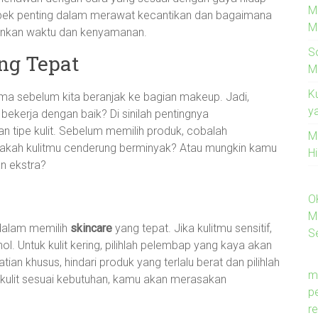
M
aspek penting dalam merawat kecantikan dan bagaimana
M
ankan waktu dan kenyamanan.
S
ng Tepat
M
K
ama sebelum kita beranjak ke bagian makeup. Jadi,
y
bekerja dengan baik? Di sinilah pentingnya
 tipe kulit. Sebelum memilih produk, cobalah
M
akah kulitmu cenderung berminyak? Atau mungkin kamu
H
an ekstra?
O
M
 dalam memilih
skincare
yang tepat. Jika kulitmu sensitif,
Se
l. Untuk kulit kering, pilihlah pelembap yang kaya akan
ian khusus, hindari produk yang terlalu berat dan pilihlah
m
ulit sesuai kebutuhan, kamu akan merasakan
p
re