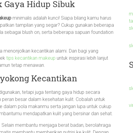
k Gaya Hidup Sibuk
m
akeup
minimalis adalah kunci! Siapa bilang kamu harus
t
patkan tampilan yang segar? Cukup gunakan beberapa
sl
nda sebagai blush on, serta beberapa sapuan foundation
s
isa menonjolkan kecantikan alami. Dan bagi yang
cek
tips kecantikan makeup
untuk inspirasi lebih lanjut
 namun tetap menawan.
nyokong Kecantikan
sl
igunakan, tetapi juga tentang gaya hidup secara
 peran besar dalam kesehatan kulit. Cobalah untuk
v
e dalam pola makanmu serta jangan lupa untuk cukup
mbantumu mendapatkan kulit yang bersinar dan sehat.
ng. Selain membantu menjaga berat badan, berolahraga
omatis membantu memberikan nutrisi ke kulit. Dengan