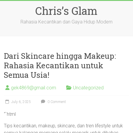
Skip
Chris’s Glam
to
content
Rahasia Kecantikan dan Gaya Hidup Modern
Dari Skincare hingga Makeup:
Rahasia Kecantikan untuk
Semua Usia!
gek4869@gmail.com
Uncategorized
July 6, 2025
0 Comment
“`html
Tips kecantikan, makeup, skincare, dan tren lifestyle untuk
semua kalangan memang selalu menarik untuk dibahas,