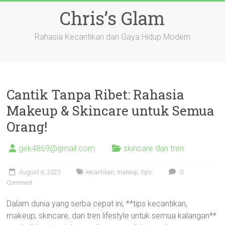
Skip
Chris’s Glam
to
content
Rahasia Kecantikan dan Gaya Hidup Modern
Cantik Tanpa Ribet: Rahasia
Makeup & Skincare untuk Semua
Orang!
gek4869@gmail.com
skincare dan tren
August 6, 2025
kecantikan
,
makeup
,
tips
0
Comment
Dalam dunia yang serba cepat ini, **tips kecantikan,
makeup, skincare, dan tren lifestyle untuk semua kalangan**